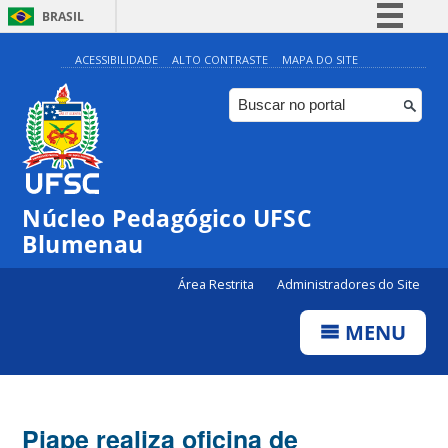
BRASIL
Simplifique!
ACESSIBILIDADE
ALTO CONTRASTE
MAPA DO SITE
Comunica BR
Participe
Acesso à informação
Legislação
Núcleo Pedagógico UFSC
Canais
Blumenau
Área Restrita
Administradores do Site
MENU
Piape realiza oficina de