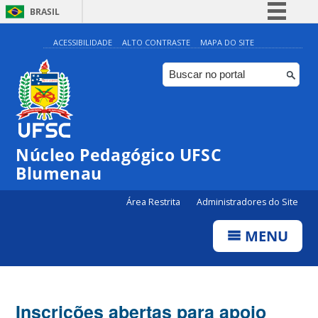
BRASIL
Simplifique!
ACESSIBILIDADE
ALTO CONTRASTE
MAPA DO SITE
Comunica BR
Participe
Acesso à informação
Legislação
Núcleo Pedagógico UFSC
Canais
Blumenau
Área Restrita
Administradores do Site
MENU
Inscrições abertas para apoio