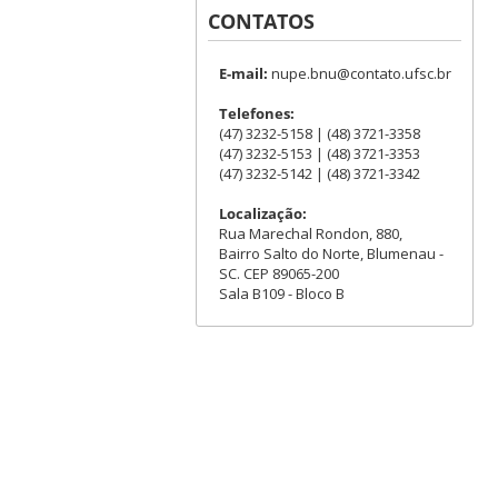
CONTATOS
E-mail:
nupe.bnu@contato.ufsc.br
Telefones:
(47) 3232-5158 | (48) 3721-3358
(47) 3232-5153 | (48) 3721-3353
(47) 3232-5142 | (48) 3721-3342
Localização:
Rua Marechal Rondon, 880,
Bairro Salto do Norte, Blumenau -
SC. CEP 89065-200
Sala B109 - Bloco B