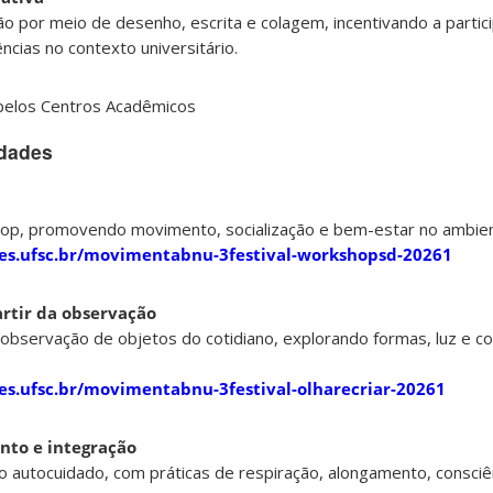
 por meio de desenho, escrita e colagem, incentivando a partic
cias no contexto universitário.
pelos Centros Acadêmicos
idades
p hop, promovendo movimento, socialização e bem-estar no ambient
coes.ufsc.br/movimentabnu-3festival-workshopsd-20261
artir da observação
a observação de objetos do cotidiano, explorando formas, luz e 
oes.ufsc.br/movimentabnu-3festival-olharecriar-20261
nto e integração
ao autocuidado, com práticas de respiração, alongamento, consciê