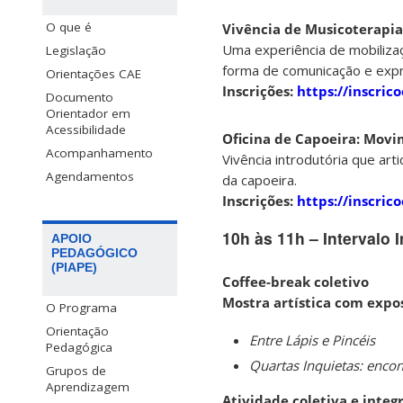
O que é
Vivência de Musicoterapia
Uma experiência de mobiliz
Legislação
forma de comunicação e exp
Orientações CAE
Inscrições:
https://inscri
Documento
Orientador em
Acessibilidade
Oficina de Capoeira: Movi
Acompanhamento
Vivência introdutória que ar
Agendamentos
da capoeira.
Inscrições:
https://inscri
10h às 11h – Intervalo I
APOIO
PEDAGÓGICO
(PIAPE)
Coffee-break coletivo
Mostra artística com expo
O Programa
Orientação
Entre Lápis e Pincéis
Pedagógica
Quartas Inquietas: encon
Grupos de
Aprendizagem
Atividade coletiva e integ