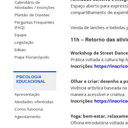
Calendário de
Espaço aberto para expressão
Atividades / Inscrições
compartilhamento de experiên
Plantão de Dúvidas
Perguntas Frequentes
Venda de lanches e bebidas 
(FAQ)
Equipe
11h – Retorno das ativ
Legislação
Editais
Workshop de Street Dance
Piape Florianópolis
Prática voltada à cultura hi
Inscrições:
https://inscri
PSICOLOGIA
Olhar e criar: desenho a p
EDUCACIONAL
Vivência artística baseada n
maneira acessível e criativa.
Apresentação
Inscrições:
https://inscric
Atividades oferecidas
Como funciona
Yoga: bem-estar, relaxame
Agendamento
Oficina introdutória voltada 