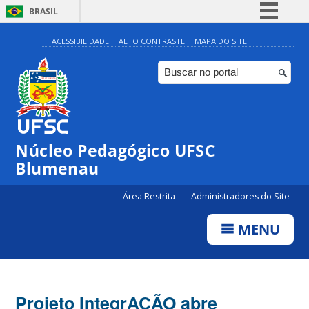
BRASIL
Simplifique!
ACESSIBILIDADE
ALTO CONTRASTE
MAPA DO SITE
Comunica BR
Participe
Acesso à informação
Legislação
Núcleo Pedagógico UFSC
Canais
Blumenau
Área Restrita
Administradores do Site
MENU
Projeto IntegrAÇÃO abre