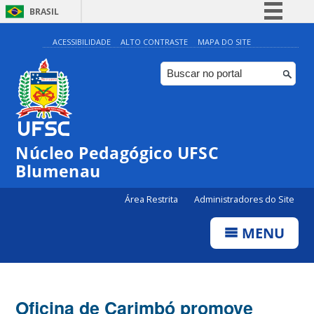
BRASIL
Simplifique!
ACESSIBILIDADE
ALTO CONTRASTE
MAPA DO SITE
Comunica BR
Participe
Acesso à informação
Legislação
Núcleo Pedagógico UFSC
Canais
Blumenau
Área Restrita
Administradores do Site
MENU
Oficina de Carimbó promove