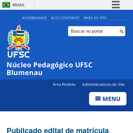
BRASIL
Simplifique!
ACESSIBILIDADE
ALTO CONTRASTE
MAPA DO SITE
Comunica BR
Participe
Acesso à informação
Legislação
Núcleo Pedagógico UFSC
Canais
Blumenau
Área Restrita
Administradores do Site
MENU
Publicado edital de matrícula