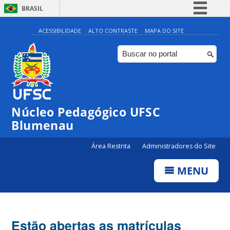
BRASIL
Simplifique!
ACESSIBILIDADE
ALTO CONTRASTE
MAPA DO SITE
Comunica BR
Participe
Acesso à informação
Legislação
Núcleo Pedagógico UFSC
Canais
Blumenau
Área Restrita
Administradores do Site
MENU
Estão abertas as matrículas