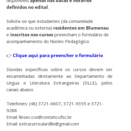
disponíveis
apenas nas datas e horários
definidos no edital
.
Solicita-se que estudantes (da comunidade
acadêmica ou externa)
residentes em Blumenau
e
inscritos nos cursos
preencham o formulário de
acompanhamento do Núcleo Pedagógico:
👉
Clique aqui para preencher o formulário
Dúvidas específicas sobre os cursos devem ser
encaminhadas diretamente ao Departamento de
Língua e Literatura Estrangeiras (DLLE), pelos
canais abaixo:
Telefones: (48) 3721-6607, 3721-9355 e 3721-
9288
Email: llesec.cce@contato.ufsc.br
Email: extracurriculardlle@gmail.com