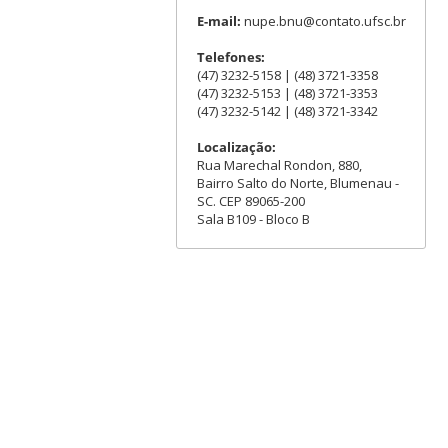
E-mail:
nupe.bnu@contato.ufsc.br
Telefones:
(47) 3232-5158 | (48) 3721-3358
(47) 3232-5153 | (48) 3721-3353
(47) 3232-5142 | (48) 3721-3342
Localização:
Rua Marechal Rondon, 880,
Bairro Salto do Norte, Blumenau -
SC. CEP 89065-200
Sala B109 - Bloco B