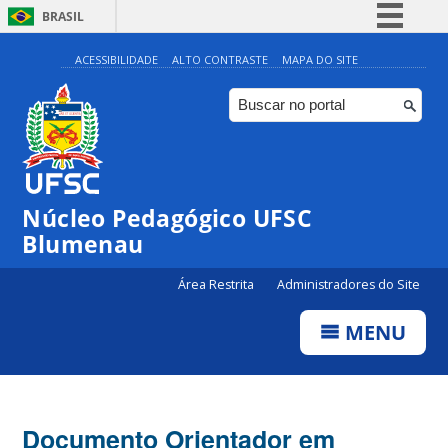
BRASIL
Simplifique!
ACESSIBILIDADE
ALTO CONTRASTE
MAPA DO SITE
Comunica BR
Participe
Acesso à informação
Legislação
Núcleo Pedagógico UFSC
Canais
Blumenau
Área Restrita
Administradores do Site
MENU
Documento Orientador em