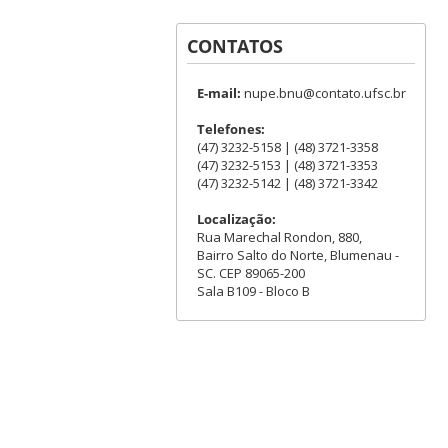
CONTATOS
E-mail:
nupe.bnu@contato.ufsc.br
Telefones:
(47) 3232-5158 | (48) 3721-3358
(47) 3232-5153 | (48) 3721-3353
(47) 3232-5142 | (48) 3721-3342
Localização:
Rua Marechal Rondon, 880,
Bairro Salto do Norte, Blumenau -
SC. CEP 89065-200
Sala B109 - Bloco B