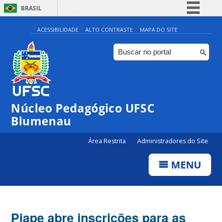
BRASIL
Simplifique!
ACESSIBILIDADE
ALTO CONTRASTE
MAPA DO SITE
Comunica BR
Participe
Acesso à informação
Legislação
Núcleo Pedagógico UFSC
Canais
Blumenau
Área Restrita
Administradores do Site
MENU
Piape abre inscrições para as