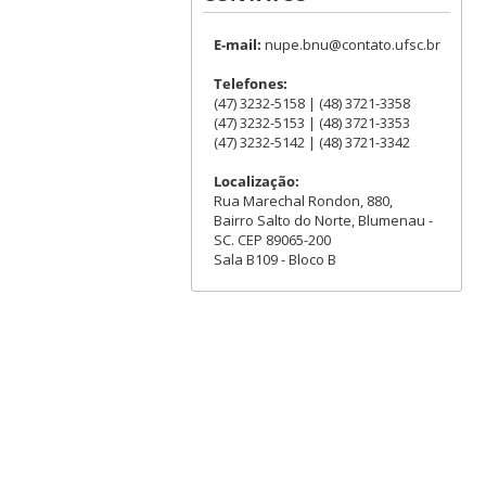
E-mail:
nupe.bnu@contato.ufsc.br
Telefones:
(47) 3232-5158 | (48) 3721-3358
(47) 3232-5153 | (48) 3721-3353
(47) 3232-5142 | (48) 3721-3342
Localização:
Rua Marechal Rondon, 880,
Bairro Salto do Norte, Blumenau -
SC. CEP 89065-200
Sala B109 - Bloco B