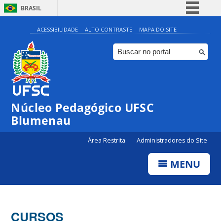
BRASIL
Simplifique!
ACESSIBILIDADE
ALTO CONTRASTE
MAPA DO SITE
Comunica BR
Participe
Acesso à informação
Legislação
Núcleo Pedagógico UFSC
Canais
Blumenau
Área Restrita
Administradores do Site
MENU
CURSOS