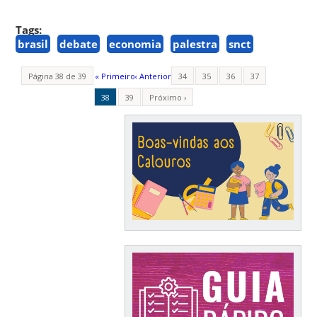
Tags:
brasil
debate
economia
palestra
snct
Página 38 de 39
« Primeiro
‹ Anterior
34
35
36
37
38
39
Próximo ›