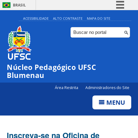
BRASIL
Simplifique!
ACESSIBILIDADE
ALTO CONTRASTE
MAPA DO SITE
Comunica BR
Participe
Acesso à informação
Legislação
Núcleo Pedagógico UFSC
Canais
Blumenau
Área Restrita
Administradores do Site
MENU
Inscreva-se na Oficina de