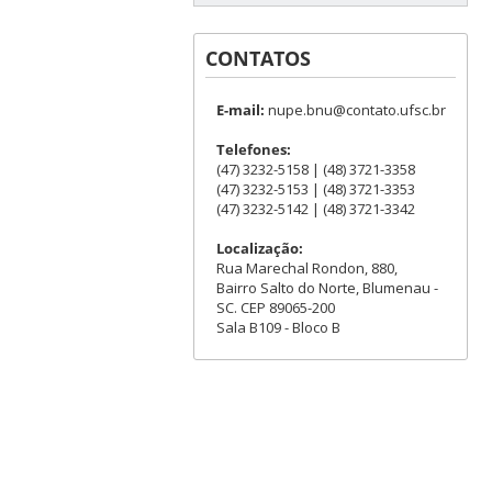
CONTATOS
E-mail:
nupe.bnu@contato.ufsc.br
Telefones:
(47) 3232-5158 | (48) 3721-3358
(47) 3232-5153 | (48) 3721-3353
(47) 3232-5142 | (48) 3721-3342
Localização:
Rua Marechal Rondon, 880,
Bairro Salto do Norte, Blumenau -
SC. CEP 89065-200
Sala B109 - Bloco B