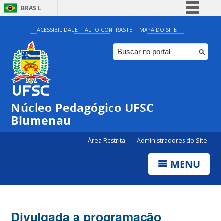
BRASIL
Simplifique!
ACESSIBILIDADE
ALTO CONTRASTE
MAPA DO SITE
Comunica BR
Participe
Acesso à informação
Legislação
Núcleo Pedagógico UFSC
Canais
Blumenau
Área Restrita
Administradores do Site
MENU
Divulgada a programação