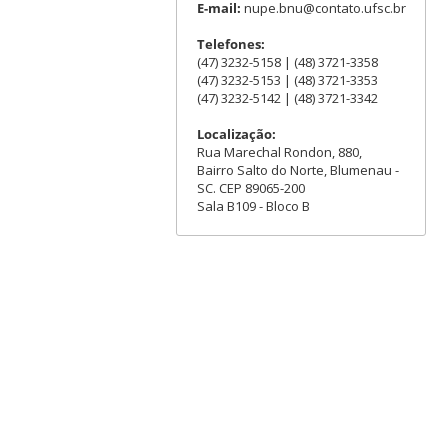
E-mail:
nupe.bnu@contato.ufsc.br
Telefones:
(47) 3232-5158 | (48) 3721-3358
(47) 3232-5153 | (48) 3721-3353
(47) 3232-5142 | (48) 3721-3342
Localização:
Rua Marechal Rondon, 880,
Bairro Salto do Norte, Blumenau -
SC. CEP 89065-200
Sala B109 - Bloco B