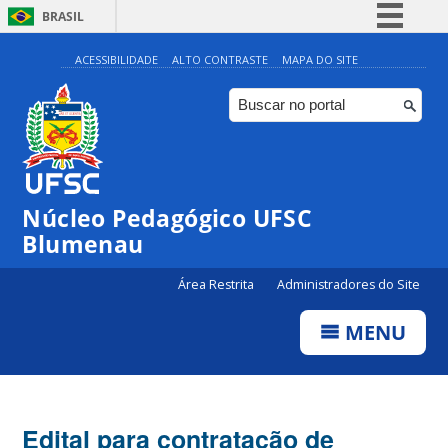
BRASIL
Simplifique!
ACESSIBILIDADE
ALTO CONTRASTE
MAPA DO SITE
Comunica BR
Participe
Acesso à informação
Legislação
Núcleo Pedagógico UFSC
Canais
Blumenau
Área Restrita
Administradores do Site
MENU
Edital para contratação de