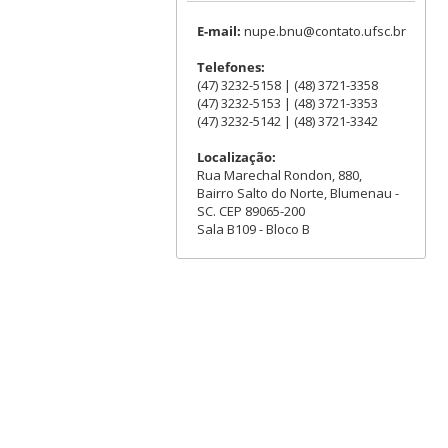
E-mail:
nupe.bnu@contato.ufsc.br
Telefones:
(47) 3232-5158 | (48) 3721-3358
(47) 3232-5153 | (48) 3721-3353
(47) 3232-5142 | (48) 3721-3342
Localização:
Rua Marechal Rondon, 880,
Bairro Salto do Norte, Blumenau -
SC. CEP 89065-200
Sala B109 - Bloco B