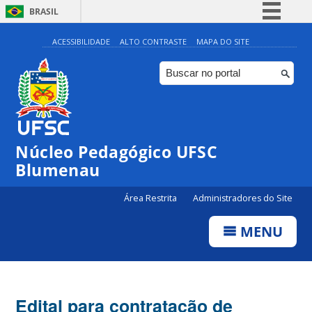
BRASIL
Simplifique!
ACESSIBILIDADE
ALTO CONTRASTE
MAPA DO SITE
Comunica BR
Participe
Acesso à informação
Legislação
Núcleo Pedagógico UFSC
Canais
Blumenau
Área Restrita
Administradores do Site
MENU
Edital para contratação de