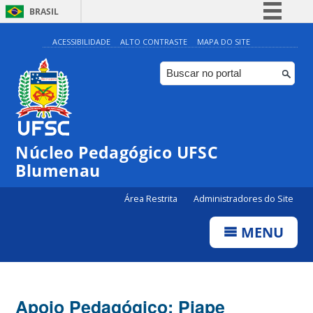
BRASIL
Simplifique!
ACESSIBILIDADE
ALTO CONTRASTE
MAPA DO SITE
Comunica BR
Participe
Acesso à informação
Legislação
Núcleo Pedagógico UFSC
Canais
Blumenau
Área Restrita
Administradores do Site
MENU
Apoio Pedagógico: Piape