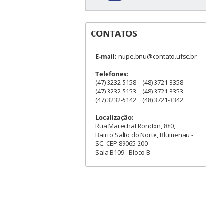
CONTATOS
E-mail:
nupe.bnu@contato.ufsc.br
Telefones:
(47) 3232-5158 | (48) 3721-3358
(47) 3232-5153 | (48) 3721-3353
(47) 3232-5142 | (48) 3721-3342
Localização:
Rua Marechal Rondon, 880,
Bairro Salto do Norte, Blumenau -
SC. CEP 89065-200
Sala B109 - Bloco B