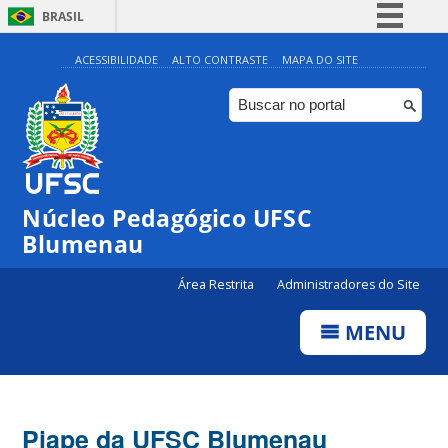
BRASIL
Simplifique!
ACESSIBILIDADE
ALTO CONTRASTE
MAPA DO SITE
Comunica BR
Participe
Acesso à informação
Legislação
Núcleo Pedagógico UFSC
Canais
Blumenau
Área Restrita
Administradores do Site
MENU
Piape da UFSC Blumenau