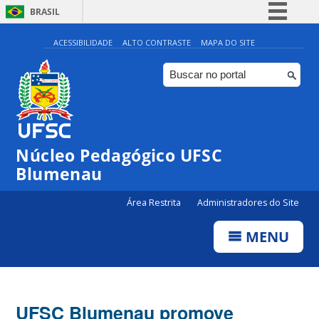
BRASIL
Simplifique!
ACESSIBILIDADE
ALTO CONTRASTE
MAPA DO SITE
Comunica BR
Participe
Acesso à informação
Legislação
Núcleo Pedagógico UFSC
Canais
Blumenau
Área Restrita
Administradores do Site
MENU
UFSC Blumenau promove