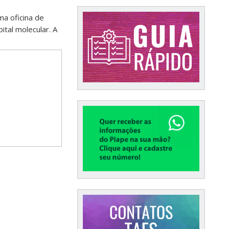
ma oficina de
ital molecular. A