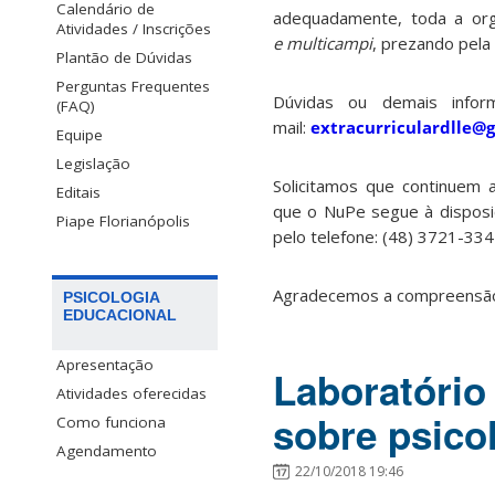
Calendário de
adequadamente, toda a org
Atividades / Inscrições
e multicampi
, prezando pela
Plantão de Dúvidas
Perguntas Frequentes
Dúvidas ou demais info
(FAQ)
mail:
extracurriculardlle@
Equipe
Legislação
Solicitamos que continuem 
Editais
que o NuPe segue à disposiç
Piape Florianópolis
pelo telefone: (48) 3721-334
Agradecemos a compreensão
PSICOLOGIA
EDUCACIONAL
Apresentação
Laboratóri
Atividades oferecidas
sobre psicol
Como funciona
Agendamento
22/10/2018 19:46