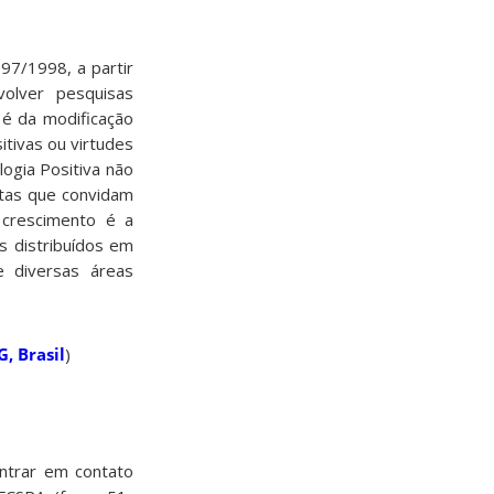
97/1998, a partir
olver pesquisas
 é da modificação
tivas ou virtudes
ogia Positiva não
tas que convidam
crescimento é a
s distribuídos em
e diversas áreas
, Brasil
)
entrar em contato