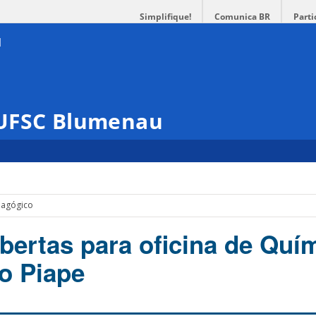
Simplifique!
Comunica BR
Parti
 UFSC Blumenau
dagógico
abertas para oficina de Quí
lo Piape