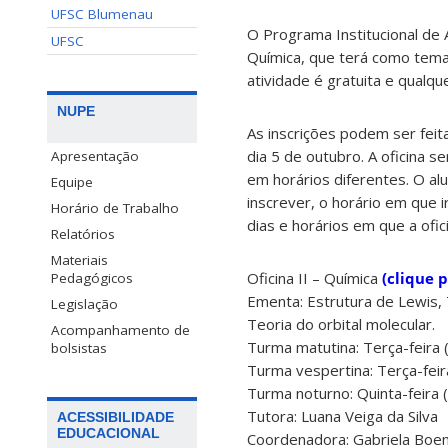
UFSC Blumenau
O Programa Institucional de 
UFSC
Química, que terá como tema E
atividade é gratuita e qualq
NUPE
As inscrições podem ser feit
dia 5 de outubro. A oficina s
Apresentação
em horários diferentes. O al
Equipe
inscrever, o horário em que ir
Horário de Trabalho
dias e horários em que a ofic
Relatórios
Materiais
Oficina II – Química
(clique 
Pedagógicos
Ementa: Estrutura de Lewis, 
Legislação
Teoria do orbital molecular.
Acompanhamento de
Turma matutina: Terça-feira 
bolsistas
Turma vespertina: Terça-feir
Turma noturno: Quinta-feira
Tutora: Luana Veiga da Silva
ACESSIBILIDADE
EDUCACIONAL
Coordenadora: Gabriela Boe