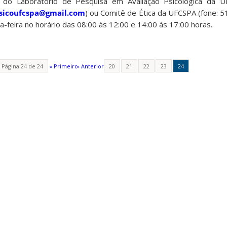
do Laboratório de Pesquisa em Avaliação Psicológica da U
sicoufcspa@gmail.com
) ou Comitê de Ética da UFCSPA (fone: 
-feira no horário das 08:00 às 12:00 e 14:00 às 17:00 horas.
Página 24 de 24
« Primeiro
‹ Anterior
20
21
22
23
24