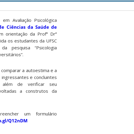
 em Avaliação Psicológica
de Ciências da Saúde de
om orientação da Profª Drª
vida os estudantes da UFSC
 da pesquisa “Psicologia
ersitários”.
 e comparar a autoestima e a
s ingressantes e concluintes
, além de verificar seu
ltadas a construtos da
preencher um formulário
oo.gl/Q12nDM