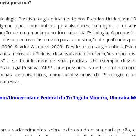
logia positiva?
cologia Positiva surgiu oficialmente nos Estados Unidos, em 19
Seligman que, com outros pesquisadores, começou a desenv
moção de uma mudança no foco atual da Psicologia. A proposta
dos aspectos ruins da vida para a construção de qualidades posi
, 2000; Snyder & Lopez, 2009). Desde o seu surgimento, a Psicol
 nos meios acadêmicos, desenvolvendo intervenções e propos
s” a se beneficiarem de suas práticas. Um exemplo desse 
 Psicologia Positiva (AIPP), que possui mais de três mil membro
penas pesquisadores, como profissionais da Psicologia e d
em-estar.
min/Universidade Federal do Triângulo Mineiro, Uberaba-MG
ores esclarecimentos sobre este estudo e sua participação, 