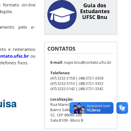
no formato
on-line
Guia dos
Estudantes
dispõe.
UFSC Bnu
amento pelo e-
CONTATOS
eto e reiteramos
tato.ufsc.br
ou
lefones fixos.
E-mail:
nupe.bnu@contato.ufsc.br
Telefones:
(47) 3232-5158 | (48) 3721-3358
(47) 3232-5153 | (48) 3721-3353
(47) 3232-5142 | (48) 3721-3342
uisa
Localização:
Rua Marechal Rondon, 880,
Bairro Salto do Norte, Blumenau -
SC. CEP 89065-200
Sala B109 - Bloco B