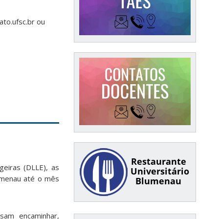
to.ufsc.br ou
Restaurante
eiras (DLLE), as
Universitário
menau até o mês
Blumenau
sam encaminhar,