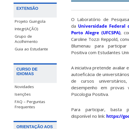
EXTENSÃO
O Laboratório de Pesquisa
Projeto Guingola
da
Universidade Federal 
Integr(AÇÃO)
Porto Alegre (UFCSPA)
, c
Grupo de
Caroline Tozzi Reppold, con
Acolhimento
Blumenau para participar
Guia ao Estudante
Positiva com Estudantes Univ
A iniciativa pretende avaliar
CURSO DE
IDIOMAS
autoeficácia de universitário
de cursos universitários
Novidades
desempenho em provas vo
Psicologia Positiva.
Isenções
FAQ – Perguntas
Frequentes
Para participar, basta 
disponível no link:
https://g
ORIENTAÇÃO AOS