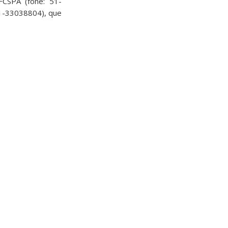
FCSPA (fone: 51-
51-33038804), que