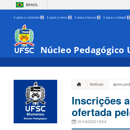
BRASIL
Ir para o conteúdo
1
Ir para o menu
2
Ir para a busca
3
Ir para o rodapé
4
Núcleo Pedagógico
Notícias
apoio pe
Inscrições 
ofertada pe
01/10/2020 19:54