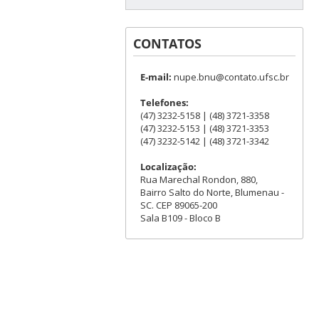
CONTATOS
E-mail:
nupe.bnu@contato.ufsc.br
Telefones:
(47) 3232-5158 | (48) 3721-3358
(47) 3232-5153 | (48) 3721-3353
(47) 3232-5142 | (48) 3721-3342
Localização:
Rua Marechal Rondon, 880,
Bairro Salto do Norte, Blumenau -
SC. CEP 89065-200
Sala B109 - Bloco B