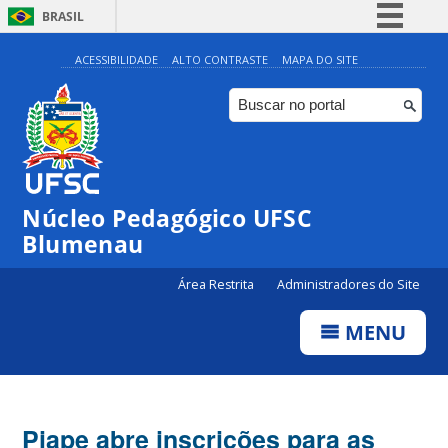
BRASIL
Simplifique!
ACESSIBILIDADE
ALTO CONTRASTE
MAPA DO SITE
Comunica BR
Participe
Acesso à informação
Legislação
Núcleo Pedagógico UFSC
Canais
Blumenau
Área Restrita
Administradores do Site
MENU
Piape abre inscrições para as