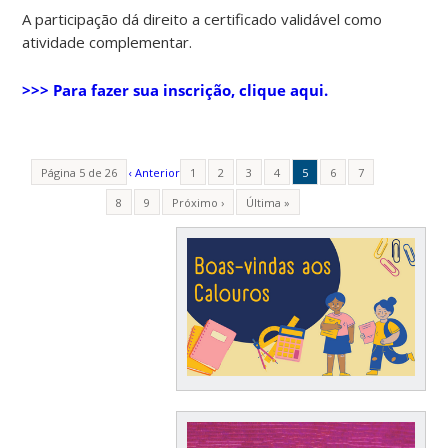
A participação dá direito a certificado validável como
atividade complementar.
>>> Para fazer sua inscrição, clique aqui.
Página 5 de 26
‹ Anterior
1
2
3
4
5
6
7
8
9
Próximo ›
Última »