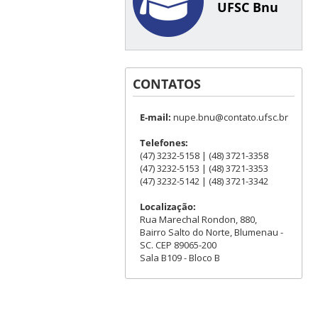
UFSC Bnu
CONTATOS
E-mail:
nupe.bnu@contato.ufsc.br
Telefones:
(47) 3232-5158 | (48) 3721-3358
(47) 3232-5153 | (48) 3721-3353
(47) 3232-5142 | (48) 3721-3342
Localização:
Rua Marechal Rondon, 880,
Bairro Salto do Norte, Blumenau -
SC. CEP 89065-200
Sala B109 - Bloco B