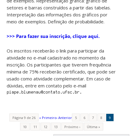
de exemplos. Representação gráfica: gráfico de
setores e barras construídos a partir das tabelas.
Interpretação das informações dos gráficos por
meio de exemplos. Definição de probabilidade.
>>> Para fazer sua inscrição, clique aqui.
Os inscritos receberão o link para participar da
atividade no e-mail cadastrado no momento da
inscrição. Os participantes que tiverem frequência
mínima de 75% receberão certificado, que pode ser
usado como atividade complementar. Em caso de
dúvidas, entre em contato pelo e-mail
Página 9 de 26
« Primeiro
‹ Anterior
5
6
7
8
9
10
11
12
13
Próximo ›
Última »