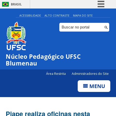
BRASIL
Simplifique!
ACESSIBILIDADE
ALTO CONTRASTE
MAPA DO SITE
Comunica BR
Participe
Acesso à informação
Legislação
Núcleo Pedagógico UFSC
Canais
Blumenau
Área Restrita
Administradores do Site
MENU
Piape realiza oficinas nesta