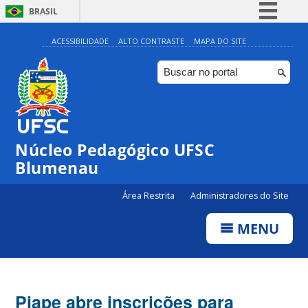
BRASIL
Simplifique!
ACESSIBILIDADE
ALTO CONTRASTE
MAPA DO SITE
Comunica BR
Participe
Acesso à informação
Legislação
Núcleo Pedagógico UFSC
Canais
Blumenau
Área Restrita
Administradores do Site
MENU
Piape abre inscrições para