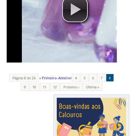
Página 8 de 26
« Primeiro
‹ Anterior
4
5
6
7
8
9
10
11
12
Próximo ›
Última »